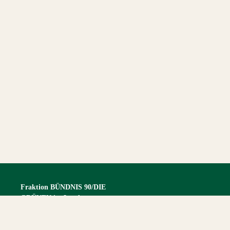
Fraktion BÜNDNIS 90/DIE
GRÜNEN im Landtag
Sachsen-Anhalt
Homepage
Datenschutzerklärung
Impressum
Bilanz