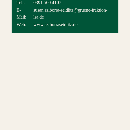
Tel.:
0391 560 4107
E-
susan.sziborra-seidlitz@gruene-fraktion-
Mail:
lsa.de
Web:
www.sziborraseidlitz.de