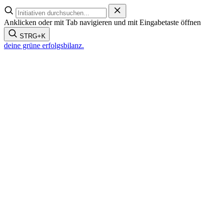
Zum
Inhalt
Anklicken oder mit Tab navigieren und mit Eingabetaste öffnen
springen
STRG+K
deine grüne
erfolgsbilanz.