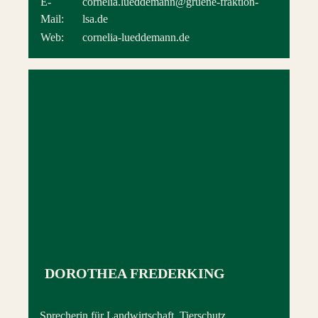
E-
cornelia.lueddemann@gruene-fraktion-
Mail:
lsa.de
Web:
cornelia-lueddemann.de
DOROTHEA FREDERKING
Sprecherin für Landwirtschaft, Tierschutz,