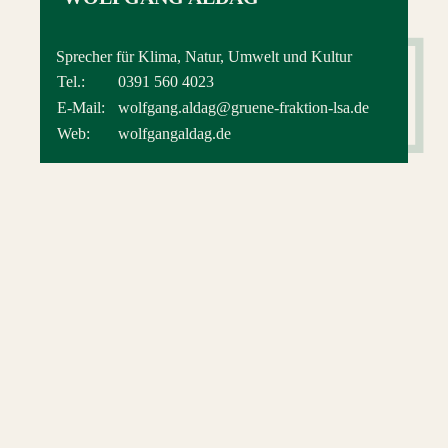
Sprecher für Klima, Natur, Umwelt und Kultur
Tel.:
0391 560 4023
E-Mail:
wolfgang.aldag@gruene-fraktion-lsa.de
Web:
wolfgangaldag.de