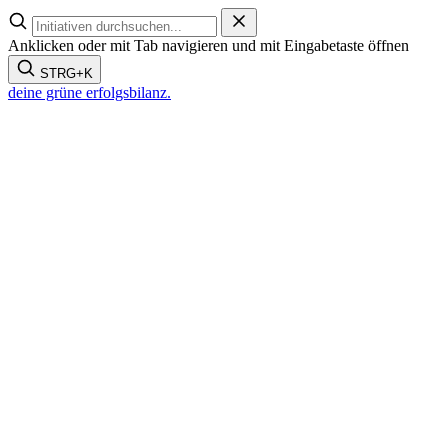
Zum
Inhalt
Anklicken oder mit Tab navigieren und mit Eingabetaste öffnen
springen
STRG+K
deine grüne
erfolgsbilanz.