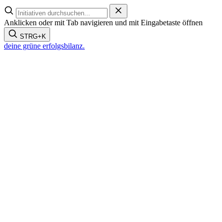
Zum
Inhalt
Anklicken oder mit Tab navigieren und mit Eingabetaste öffnen
springen
STRG+K
deine grüne
erfolgsbilanz.