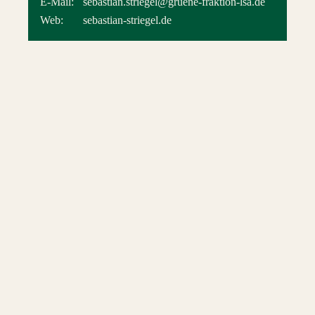
E-Mail:
sebastian.striegel@gruene-fraktion-lsa.de
Web:
sebastian-striegel.de