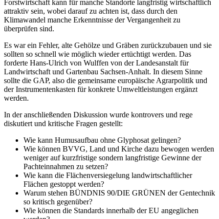
Forstwirtschaft kann für manche Standorte langfristig wirtschaftlich
attraktiv sein, wobei darauf zu achten ist, dass durch den
Klimawandel manche Erkenntnisse der Vergangenheit zu
überprüfen sind.
Es war ein Fehler, alte Gehölze und Gräben zurückzubauen und sie
sollten so schnell wie möglich wieder ertüchtigt werden. Das
forderte Hans-Ulrich von Wulffen von der Landesanstalt für
Landwirtschaft und Gartenbau Sachsen-Anhalt. In diesem Sinne
sollte die GAP, also die gemeinsame europäische Agrarpolitik und
der Instrumentenkasten für konkrete Umweltleistungen ergänzt
werden.
In der anschließenden Diskussion wurde kontrovers und rege
diskutiert und kritische Fragen gestellt:
Wie kann Humusaufbau ohne Glyphosat gelingen?
Wie können BVVG, Land und Kirche dazu bewogen werden
weniger auf kurzfristige sondern langfristige Gewinne der
Pachteinnahmen zu setzen?
Wie kann die Flächenversiegelung landwirtschaftlicher
Flächen gestoppt werden?
Warum stehen BÜNDNIS 90/DIE GRÜNEN der Gentechnik
so kritisch gegenüber?
Wie können die Standards innerhalb der EU angeglichen