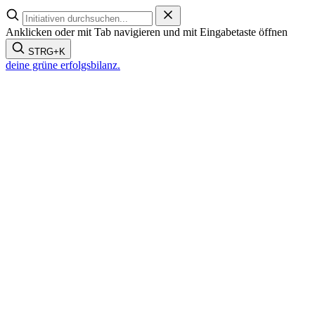
Zum
Inhalt
Anklicken oder mit Tab navigieren und mit Eingabetaste öffnen
springen
STRG+K
deine grüne
erfolgsbilanz.