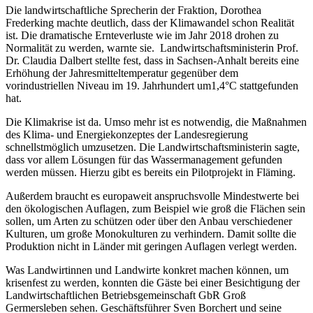
Die landwirtschaftliche Sprecherin der Fraktion, Dorothea
Frederking machte deutlich, dass der Klimawandel schon Realität
ist. Die dramatische Ernteverluste wie im Jahr 2018 drohen zu
Normalität zu werden, warnte sie. Landwirtschaftsministerin Prof.
Dr. Claudia Dalbert stellte fest, dass in Sachsen-Anhalt bereits eine
Erhöhung der Jahresmitteltemperatur gegenüber dem
vorindustriellen Niveau im 19. Jahrhundert um1,4°C stattgefunden
hat.
Die Klimakrise ist da. Umso mehr ist es notwendig, die Maßnahmen
des Klima- und Energiekonzeptes der Landesregierung
schnellstmöglich umzusetzen. Die Landwirtschaftsministerin sagte,
dass vor allem Lösungen für das Wassermanagement gefunden
werden müssen. Hierzu gibt es bereits ein Pilotprojekt in Fläming.
Außerdem braucht es europaweit anspruchsvolle Mindestwerte bei
den ökologischen Auflagen, zum Beispiel wie groß die Flächen sein
sollen, um Arten zu schützen oder über den Anbau verschiedener
Kulturen, um große Monokulturen zu verhindern. Damit sollte die
Produktion nicht in Länder mit geringen Auflagen verlegt werden.
Was Landwirtinnen und Landwirte konkret machen können, um
krisenfest zu werden, konnten die Gäste bei einer Besichtigung der
Landwirtschaftlichen Betriebsgemeinschaft GbR Groß
Germersleben sehen. Geschäftsführer Sven Borchert und seine