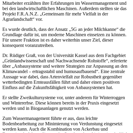
Mitarbeiter erzählten ihre Erfahrungen im Wassermanagement und
bei den landwirtschaftlichen Maschinen. Außerdem stellten sie das
Projekt F.R.A.N.Z. „Gemeinsam für mehr Vielfalt in der
Agrarlandschaft“ vor.
Es wurde deutlich, dass der Ansatz „5G an jeder Milchkanne“ die
Grundlage dafür ist, um moderne Maschinen einsetzen zu können.
Für unsere Fraktion ist es daher weiterhin unser Ziel, dieser
konsequent voranzutreiben.
Dr. Rüdiger Graß, von der Universität Kassel aus dem Fachgebiet
„Grünlandwissenschaft und Nachwachsende Rohstoffe“, referierte
über „Anbausysteme und weitere Strategien zur Anpassung an den
Klimawandel – ertragsstabil und humusaufbauend“. Eine zentrale
Aussage war dabei, dass Artenvielfalt zur Robustheit gegenüber
wetterbedingten Ernteausfällen führt und daher einen positiven
Einfluss auf die Zukunftsfähigkeit von Anbausystemen hat.
Er stellte Zweikultursysteme vor, unter anderem für Winterroggen
und Wintererbse. Diese können bereits in der Praxis eingesetzt
werden und in Biogasanlagen genutzt werden.
Zum Wassermanagement führte er aus, dass leichte
Bodenbearbeitung zur Minimierung von Verdunstung eingesetzt
werden kann. Auch die Kombination von Ackerbau und